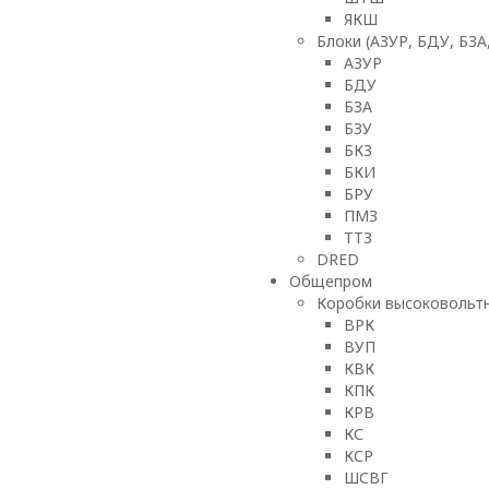
ЯКШ
Блоки (АЗУР, БДУ, БЗА
АЗУР
БДУ
БЗА
БЗУ
БКЗ
БКИ
БРУ
ПМЗ
ТТЗ
DRED
Общепром
Коробки высоковольтн
ВРК
ВУП
КВК
КПК
КРВ
КС
КСР
ШСВГ