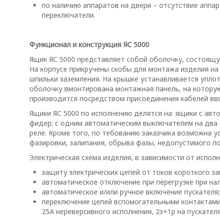
по наличию аппаратов на двери – отсутствие аппара
переключатели.
Функционал и конструкция ЯС 5000
Ящик ЯС 5000 представляет собой оболочку, состоящую
На корпусе прикручены скобы для монтажа изделия на
шпильки заземления. На крышке устанавливается упло
оболочку вмонтирована монтажная панель, на котору
производится посредством присоединения кабелей вв
Ящики ЯС 5000 по исполнению делятся на: ящики с ав
фидер; с одним автоматическим выключателем на два
реле. Кроме того, по тебованию заказчика возможна у
фазировки, залипания, обрыва фазы, недопустимого п
Электрическая схема изделия, в зависимости от исполн
защиту электрических цепей от токов короткого за
автоматическое отключение при перегрузке при нал
автоматическое и/или ручное включение пускателя;
переключение цепей вспомогательными контактами п
25А нереверсивного исполнения, 2з+1р на пускателя