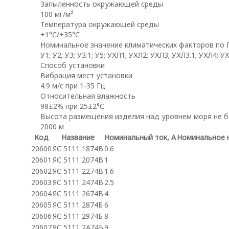
Запыленность окружающей среды
3
100 мг/м
Температура окружающей среды
+1°С/+35°С
Номинальное значение климатических факторов по
У1; У2; У3; У3.1; У5; УХЛ1; УХЛ2; УХЛ3; УХЛ3.1; УХЛ4; У
Способ установки
Вибрация мест установки
4.9 м/с при 1-35 Гц
Относительная влажность
98±2% при 25±2°С
Высота размещения изделия над уровнем моря не 
2000 м
Код
Название
Номинальный ток, А
Номинальное 
20600
ЯС 5111 1874В
0.6
20601
ЯС 5111 2074В
1
20602
ЯС 5111 2274В
1.6
20603
ЯС 5111 2474В
2.5
20604
ЯС 5111 2674В
4
20605
ЯС 5111 2874Б
6
20606
ЯС 5111 2974Б
8
20607
ЯС 5111 2А74Б
9