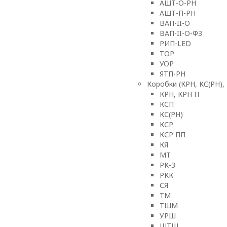
АШТ-О-РН
АШТ-П-РН
ВАП-II-О
ВАП-II-О-ФЗ
РИП-LED
ТОР
УОР
ЯТП-РН
Коробки (КРН, КС(РН),
КРН, КРН П
КСП
КС(РН)
КСР
КСР ПП
КЯ
МТ
РК-3
РКК
СЯ
ТМ
ТШМ
УРШ
ШТШ