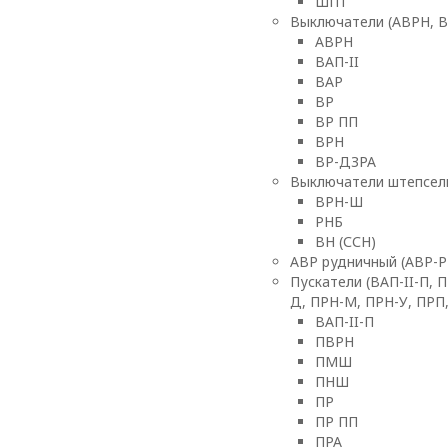
ШПТ
Выключатели (АВРН, ВА
АВРН
ВАП-II
ВАР
ВР
ВР ПП
ВРН
ВР-ДЗРА
Выключатели штепсель
ВРН-Ш
РНБ
ВН (ССН)
АВР рудничный (АВР-Р
Пускатели (ВАП-II-П, 
Д, ПРН-М, ПРН-У, ПРП
ВАП-II-П
ПВРН
ПМШ
ПНШ
ПР
ПР ПП
ПРА