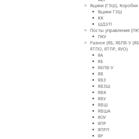
Ящики (ГЗШ), Коробки
Ящики ГЗШ
КК
ШДУП
Посты управления (ПК
ПКУ
Разное (ЯБ, ЯБПВ-У (ЯБ
ЯТПО, ЯТПР, ЯУО)
ЯА
ЯБ
ЯБПВ-У
ЯВ
ЯВЗ
ЯВЗШ
ЯВК
ЯВУ
ЯВШ
ЯВША
ЯОУ
ЯПР
ЯПРП
ЯР