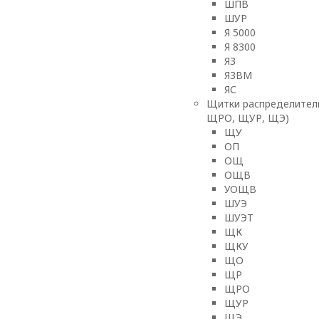
ШПВ
ШУР
Я 5000
Я 8300
ЯЗ
ЯЗВМ
ЯС
Щитки распределител
ЩРО, ЩУР, ЩЭ)
ЩУ
ОП
ОЩ
ОЩВ
УОЩВ
ШУЭ
ШУЭТ
ЩК
ЩКУ
ЩО
ЩР
ЩРО
ЩУР
ЩЭ