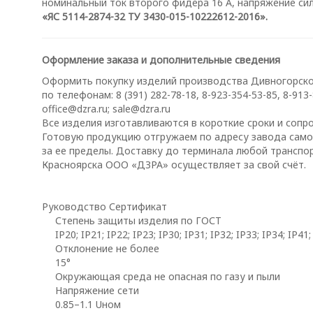
номинальный ток второго фидера 16 А, напряжение сило
«ЯС 5114-2874-32 ТУ 3430-015-10222612-2016».
Оформление заказа и дополнительные сведения
Оформить покупку изделий производства Дивногорског
по телефонам: 8 (391) 282-78-18, 8-923-354-53-85, 8-913
office@dzra.ru
;
sale@dzra.ru
Все изделия изготавливаются в короткие сроки и соп
Готовую продукцию отгружаем по адресу завода само
за ее пределы. Доставку до терминала любой транспорт
Красноярска ООО «ДЗРА» осуществляет за свой счёт.
Руководство
Сертификат
Степень защиты изделия по ГОСТ
IP20; IP21; IP22; IP23; IP30; IP31; IP32; IP33; IP34; IP41;
Отклонение не более
15°
Окружающая среда не опасная по газу и пыли
Напряжение сети
0.85–1.1 Uном