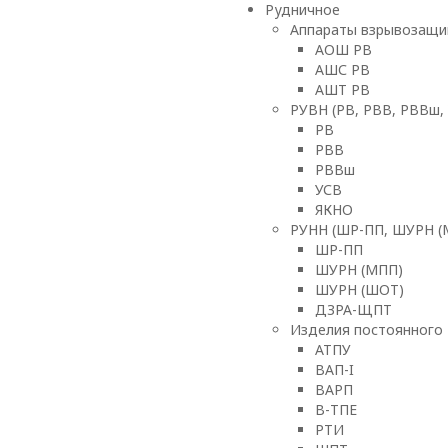
Рудничное
Аппараты взрывозащи
АОШ РВ
АШС РВ
АШТ РВ
РУВН (РВ, РВВ, РВВш,
РВ
РВВ
РВВш
УСВ
ЯКНО
РУНН (ШР-ПП, ШУРН (
ШР-ПП
ШУРН (МПП)
ШУРН (ШОТ)
ДЗРА-ЩПТ
Изделия постоянного 
АТПУ
ВАП-I
ВАРП
В-ТПЕ
РТИ