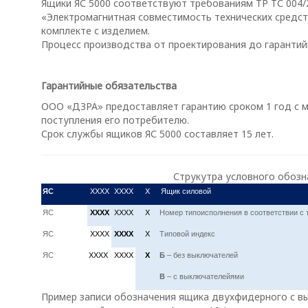
Ящики ЯС 5000 соответствуют требованиям ТР ТС 004/
«Электромагнитная совместимость технических средст
комплекте с изделием.
Процесс производства от проектирования до гарантий
Гарантийные обязательства
ООО «ДЗРА» предоставляет гарантию сроком 1 год с мо
поступления его потребителю.
Срок службы ящиков ЯС 5000 составляет 15 лет.
Струкутра условного обозн
ЯС
ХXXX
ХXXX
Х
Ящик силовой
ЯС
XXXХ
ХXXX
X
Номер типоисполнения в соответствии с 
ЯС
ХXXX
ХXXX
X
Типовой индекс
ЯС
ХXXX
ХXXX
X
Б
– без выключателей
В
– с выключателейями
Пример записи обозначения ящика двухфидерного с вы