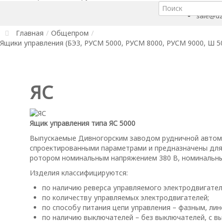
+7 (391
sale@dz
Главная
/
Общепром
/
Ящики управления (БЭЗ, РУСМ 5000, РУСМ 8000, РУСМ 9000, Ш 5
ЯС
Ящик управления типа ЯС 5000
Выпускаемые Дивногорским заводом рудничной автома
спроектированными параметрами и предназначены для
ротором номинальным напряжением 380 В, номинальным
Изделия классифицируются:
по наличию реверса управляемого электродвигател
по количеству управляемых электродвигателей;
по способу питания цепи управления – фазным, ли
по наличию выключателей – без выключателей, с в