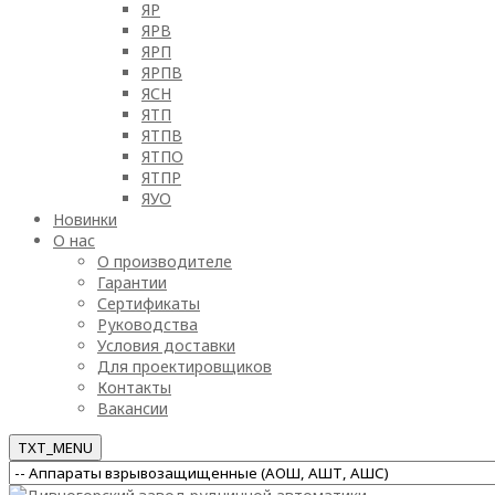
ЯР
ЯРВ
ЯРП
ЯРПВ
ЯСН
ЯТП
ЯТПВ
ЯТПО
ЯТПР
ЯУО
Новинки
О нас
О производителе
Гарантии
Сертификаты
Руководства
Условия доставки
Для проектировщиков
Контакты
Вакансии
TXT_MENU