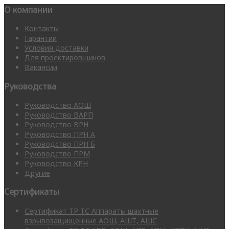
О компании
Контакты
Гарантии
Условия доставки
Для проектировщиков
Вакансии
Руководства
Руководство АОШ
Руководство ВАРП
Руководство ВРН
Руководство ПРН А
Руководство ПРН Б
Руководство ПРМ
Руководство КРН
Другие
Сертификаты
Сертификат ТР ТС Аппараты шахтные
взрывозащищенные АОШ, АШТ, АШС