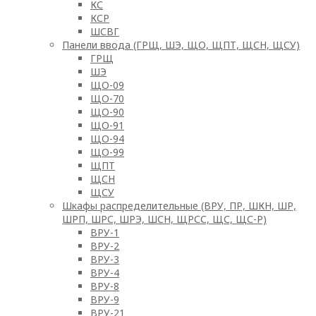
КС
КСР
ШСВГ
Панели ввода (ГРЩ, ШЭ, ЩО, ЩПТ, ЩСН, ЩСУ)
ГРЩ
ШЭ
ЩО-09
ЩО-70
ЩО-90
ЩО-91
ЩО-94
ЩО-99
ЩПТ
ЩСН
ЩСУ
Шкафы распределительные (ВРУ, ПР, ШКН, ШР,
ШРП, ШРС, ШРЭ, ШСН, ЩРСС, ЩС, ЩС-Р)
ВРУ-1
ВРУ-2
ВРУ-3
ВРУ-4
ВРУ-8
ВРУ-9
ВРУ-21