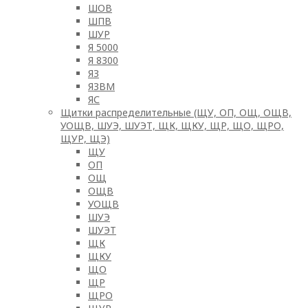
ШОВ
ШПВ
ШУР
Я 5000
Я 8300
ЯЗ
ЯЗВМ
ЯС
Щитки распределительные (ЩУ, ОП, ОЩ, ОЩВ,
УОЩВ, ШУЭ, ШУЭТ, ЩК, ЩКУ, ЩР, ЩО, ЩРО,
ЩУР, ЩЭ)
ЩУ
ОП
ОЩ
ОЩВ
УОЩВ
ШУЭ
ШУЭТ
ЩК
ЩКУ
ЩО
ЩР
ЩРО