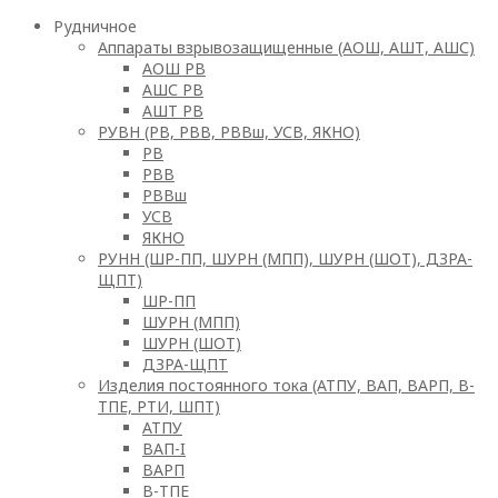
Рудничное
Аппараты взрывозащищенные (АОШ, АШТ, АШС)
АОШ РВ
АШС РВ
АШТ РВ
РУВН (РВ, РВВ, РВВш, УСВ, ЯКНО)
РВ
РВВ
РВВш
УСВ
ЯКНО
РУНН (ШР-ПП, ШУРН (МПП), ШУРН (ШОТ), ДЗРА-
ЩПТ)
ШР-ПП
ШУРН (МПП)
ШУРН (ШОТ)
ДЗРА-ЩПТ
Изделия постоянного тока (АТПУ, ВАП, ВАРП, В-
ТПЕ, РТИ, ШПТ)
АТПУ
ВАП-I
ВАРП
В-ТПЕ