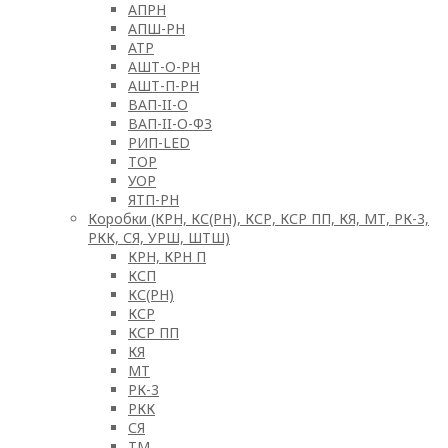
АПРН
АПШ-РН
АТР
АШТ-О-РН
АШТ-П-РН
ВАП-II-О
ВАП-II-О-ФЗ
РИП-LED
ТОР
УОР
ЯТП-РН
Коробки (КРН, КС(РН), КСР, КСР ПП, КЯ, МТ, РК-3,
РКК, СЯ, УРШ, ШТШ)
КРН, КРН П
КСП
КС(РН)
КСР
КСР ПП
КЯ
МТ
РК-3
РКК
СЯ
ТМ