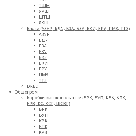
ТШМ
УРШ
ШТШ
ЯКШ
Блоки (АЗУР, БДУ, БЗА, БЗУ, БКИ, БРУ, ПМЗ, ТТЗ)
АЗУР
БДУ
БЗА
БЗУ
БКЗ
БКИ
БРУ
ПМЗ
ТТЗ
DRED
Общепром
Коробки высоковольтные (ВРК, ВУП, КВК, КПК,
КРВ, КС, КСР, ШСВГ)
ВРК
ВУП
КВК
КПК
КРВ