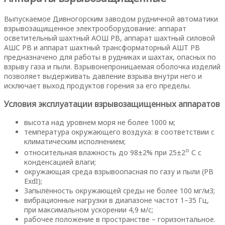
Выпускаемое Дивногорским заводом рудничной автоматики
взрывозащищенное электрооборудование: аппарат
осветительный шахтный АОШ РВ, аппарат шахтный силовой
АШС РВ и аппарат шахтный трансформаторный АШТ РВ
предназначено для работы в рудниках и шахтах, опасных по
взрыву газа и пыли. Взрывонепроницаемая оболочка изделий
позволяет выдерживать давление взрыва внутри него и
исключает выход продуктов горения за его пределы.
Условия эксплуатации взрывозащищенных аппаратов
высота над уровнем моря не более 1000 м;
температура окружающего воздуха: в соответствии с
климатическим исполнением;
о
относительная влажность до 98±2% при 25±2
С с
конденсацией влаги;
окружающая среда взрывоопасная по газу и пыли (РВ
ExdI);
Запылённость окружающей среды не более 100 мг/м3;
вибрационные нагрузки в диапазоне частот 1–35 Гц,
при максимальном ускорении 4,9 м/с;
рабочее положение в пространстве – горизонтальное.