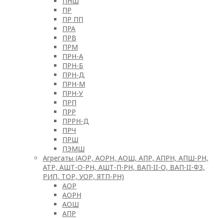
ПНШ
ПР
ПР ПП
ПРА
ПРВ
ПРМ
ПРН-А
ПРН-Б
ПРН-Д
ПРН-М
ПРН-У
ПРП
ПРР
ПРРН-Д
ПРЧ
ПРШ
ПЭМШ
Агрегаты (АОР, АОРН, АОШ, АПР, АПРН, АПШ-РН,
АТР, АШТ-О-РН, АШТ-П-РН, ВАП-II-О, ВАП-II-ФЗ,
РИП, ТОР, УОР, ЯТП-РН)
АОР
АОРН
АОШ
АПР