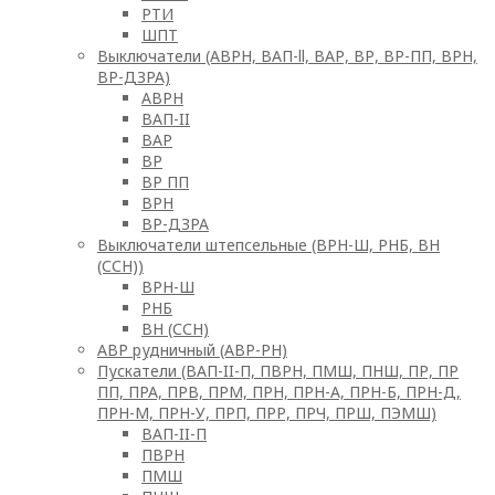
РТИ
ШПТ
Выключатели (АВРН, ВАП-ll, ВАР, ВР, ВР-ПП, ВРН,
ВР-ДЗРА)
АВРН
ВАП-II
ВАР
ВР
ВР ПП
ВРН
ВР-ДЗРА
Выключатели штепсельные (ВРН-Ш, РНБ, ВН
(ССН))
ВРН-Ш
РНБ
ВН (ССН)
АВР рудничный (АВР-РН)
Пускатели (ВАП-II-П, ПВРН, ПМШ, ПНШ, ПР, ПР
ПП, ПРА, ПРВ, ПРМ, ПРН, ПРН-А, ПРН-Б, ПРН-Д,
ПРН-М, ПРН-У, ПРП, ПРР, ПРЧ, ПРШ, ПЭМШ)
ВАП-II-П
ПВРН
ПМШ