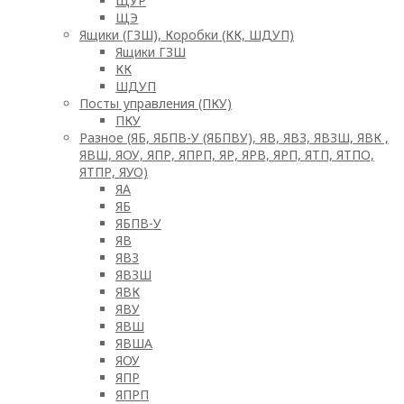
ЩУР
ЩЭ
Ящики (ГЗШ), Коробки (КК, ШДУП)
Ящики ГЗШ
КК
ШДУП
Посты управления (ПКУ)
ПКУ
Разное (ЯБ, ЯБПВ-У (ЯБПВУ), ЯВ, ЯВЗ, ЯВЗШ, ЯВК ,
ЯВШ, ЯОУ, ЯПР, ЯПРП, ЯР, ЯРВ, ЯРП, ЯТП, ЯТПО,
ЯТПР, ЯУО)
ЯА
ЯБ
ЯБПВ-У
ЯВ
ЯВЗ
ЯВЗШ
ЯВК
ЯВУ
ЯВШ
ЯВША
ЯОУ
ЯПР
ЯПРП