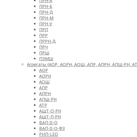
ПРН-А
ПРН-Б
ПРН-Д
ПРН-М
ПРН-У
ПРП
ПРР
ПРРН-Д
ПРЧ
ПРШ
ПЭМШ
Агрегаты (АОР, АОРН, АОШ, АПР, АПРН, АПШ-РН, АТ
АОР
АОРН
АОШ
АПР
АПРН
АПШ-РН
АТР
АШТ-О-РН
АШТ-П-РН
ВАП-II-О
ВАП-II-О-ФЗ
РИП-LED