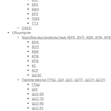
БКЗ
БКИ
БРУ
ПМЗ
ТТЗ
DRED
Общепром
Коробки высоковольтные (ВРК, ВУП, КВК, КПК, КРВ
ВРК
ВУП
КВК
КПК
КРВ
КС
КСР
ШСВГ
Панели ввода (ГРЩ, ШЭ, ЩО, ЩПТ, ЩСН, ЩСУ)
ГРЩ
ШЭ
ЩО-09
ЩО-70
ЩО-90
ЩО-91