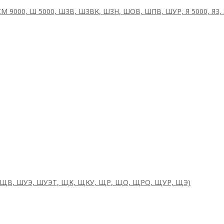
СМ 9000, Ш 5000, ШЗВ, ШЗВК, ШЗН, ШОВ, ШПВ, ШУР, Я 5000, ЯЗ,
ОЩВ, ШУЭ, ШУЭТ, ЩК, ЩКУ, ЩР, ЩО, ЩРО, ЩУР, ЩЭ)