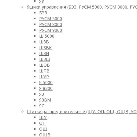
ЯУ
Ящики управления (БЭЗ, РУСМ 5000, РУСМ 8000, РУ
БЭЗ
РУСМ 5000
РУСМ 8000
РУСМ 9000
Ш 5000
ШЗВ
ШЗВК
ШЗН
ШЗШ
ШОВ
ШПВ
ШУР
Я 5000
Я 8300
ЯЗ
ЯЗВМ
ЯС
Щитки распределительные (ЩУ, ОП, ОЩ, ОЩВ, У
ЩУ
ОП
ОЩ
ОЩВ