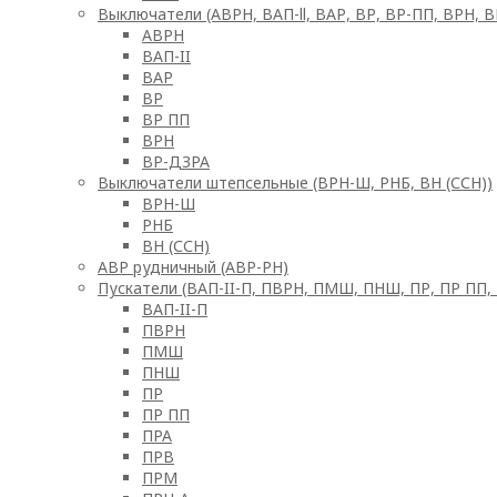
Выключатели (АВРН, ВАП-ll, ВАР, ВР, ВР-ПП, ВРН, 
АВРН
ВАП-II
ВАР
ВР
ВР ПП
ВРН
ВР-ДЗРА
Выключатели штепсельные (ВРН-Ш, РНБ, ВН (ССН))
ВРН-Ш
РНБ
ВН (ССН)
АВР рудничный (АВР-РН)
Пускатели (ВАП-II-П, ПВРН, ПМШ, ПНШ, ПР, ПР ПП,
ВАП-II-П
ПВРН
ПМШ
ПНШ
ПР
ПР ПП
ПРА
ПРВ
ПРМ