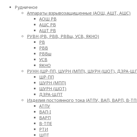
Рудничное
Аппараты взрывозащищенные (АОШ, АШТ, АШС)
АОШ РВ
АШС РВ
АШТ РВ
РУВН (РВ, РВВ, РВВш, УСВ, ЯКНО)
РВ
РВВ
РВВш
УСВ
ЯКНО
РУНН (ШР-ПП, ШУРН (МПП), ШУРН (ШОТ), ДЗРА-Щ
ШР-ПП
ШУРН (МПП)
ШУРН (ШОТ)
ДЗРА-ЩПТ
Изделия постоянного тока (АТПУ, ВАП, ВАРП, В-ТП
АТПУ
ВАП-I
ВАРП
В-ТПЕ
РТИ
ШПТ