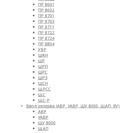
ПР 8601
ПР 8602
ПР 8701
ПР 8703
ПР 8711
ПР 8722
ПР 8724
ПР 8804
УВР
ШКН
ШР
ШРП
ШРС
ШРЭ
ШСН
ЩРСС
ЩС
ЩС-Р
Ввод резерва (АВР, УАВР, ШУ 8000, ЩАП, ЯУ)
АВР
УАВР
ШУ 8000
ЩАП