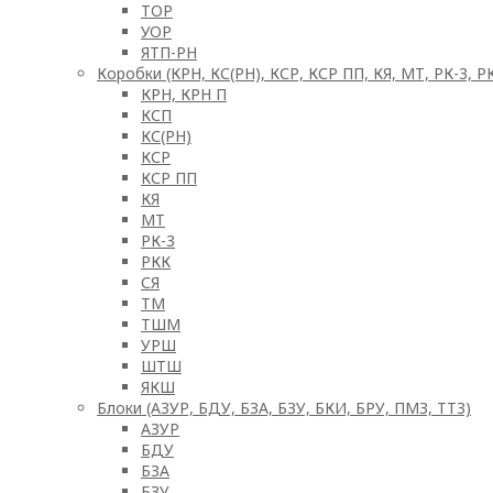
ТОР
УОР
ЯТП-РН
Коробки (КРН, КС(РН), КСР, КСР ПП, КЯ, МТ, РК-3, 
КРН, КРН П
КСП
КС(РН)
КСР
КСР ПП
КЯ
МТ
РК-3
РКК
СЯ
ТМ
ТШМ
УРШ
ШТШ
ЯКШ
Блоки (АЗУР, БДУ, БЗА, БЗУ, БКИ, БРУ, ПМЗ, ТТЗ)
АЗУР
БДУ
БЗА
БЗУ