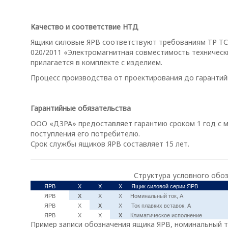
Качество и соответствие НТД
Ящики силовые ЯРВ соответствуют требованиям ТР ТС 
020/2011 «Электромагнитная совместимость техническ
прилагается в комплекте с изделием.
Процесс производства от проектирования до гарантий
Гарантийные обязательства
ООО «ДЗРА» предоставляет гарантию сроком 1 год с мо
поступления его потребителю.
Срок службы ящиков ЯРВ составляет 15 лет.
Структура условного обоз
ЯРВ
Х
Х
Х
Ящик силовой серии ЯРВ
ЯРВ
Х
Х
Х
Номинальный ток, А
ЯРВ
Х
Х
Х
Ток плавких вставок, А
ЯРВ
Х
Х
Х
Климатическое исполнение
Пример записи обозначения ящика ЯРВ, номинальный ток