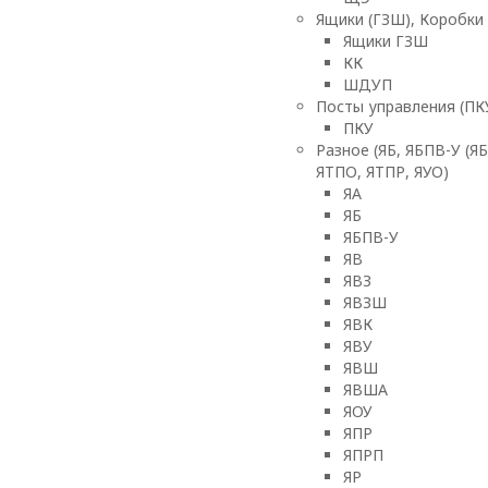
Ящики (ГЗШ), Коробки
Ящики ГЗШ
КК
ШДУП
Посты управления (ПК
ПКУ
Разное (ЯБ, ЯБПВ-У (ЯБ
ЯТПО, ЯТПР, ЯУО)
ЯА
ЯБ
ЯБПВ-У
ЯВ
ЯВЗ
ЯВЗШ
ЯВК
ЯВУ
ЯВШ
ЯВША
ЯОУ
ЯПР
ЯПРП
ЯР