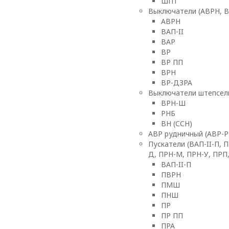
ШПТ
Выключатели (АВРН, ВА
АВРН
ВАП-II
ВАР
ВР
ВР ПП
ВРН
ВР-ДЗРА
Выключатели штепсель
ВРН-Ш
РНБ
ВН (ССН)
АВР рудничный (АВР-Р
Пускатели (ВАП-II-П, 
Д, ПРН-М, ПРН-У, ПРП
ВАП-II-П
ПВРН
ПМШ
ПНШ
ПР
ПР ПП
ПРА