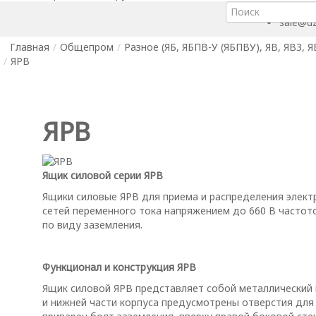
+7 (391
sale@dz
Главная
/
Общепром
/
Разное (ЯБ, ЯБПВ-У (ЯБПВУ), ЯВ, ЯВЗ, 
/
ЯРВ
ЯРВ
Ящик силовой серии ЯРВ
Ящики силовые ЯРВ для приема и распределения электр
сетей переменного тока напряжением до 660 В частото
по виду заземления.
Функционал и конструкция ЯРВ
Ящик силовой ЯРВ представляет собой металлический 
и нижней части корпуса предусмотрены отверстия для