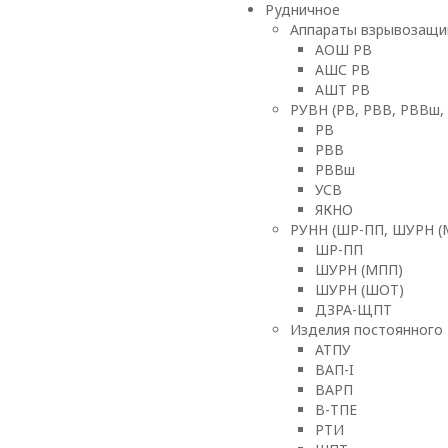
Рудничное
Аппараты взрывозащи
АОШ РВ
АШС РВ
АШТ РВ
РУВН (РВ, РВВ, РВВш,
РВ
РВВ
РВВш
УСВ
ЯКНО
РУНН (ШР-ПП, ШУРН (
ШР-ПП
ШУРН (МПП)
ШУРН (ШОТ)
ДЗРА-ЩПТ
Изделия постоянного 
АТПУ
ВАП-I
ВАРП
В-ТПЕ
РТИ