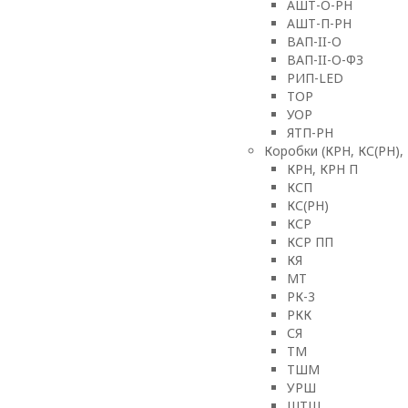
АШТ-О-РН
АШТ-П-РН
ВАП-II-О
ВАП-II-О-ФЗ
РИП-LED
ТОР
УОР
ЯТП-РН
Коробки (КРН, КС(РН),
КРН, КРН П
КСП
КС(РН)
КСР
КСР ПП
КЯ
МТ
РК-3
РКК
СЯ
ТМ
ТШМ
УРШ
ШТШ