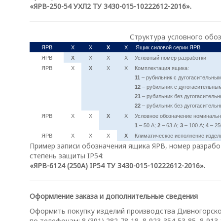
«ЯРВ-250-54 УХЛ2 ТУ 3430-015-10222612-2016».
Структура условного обоз
ЯРВ
Х
Х
Х
Х
Ящик силовой серии ЯРВ
ЯРВ
Х
Х
Х
Х
Условный номер разработки
ЯРВ
Х
Х
Х
Х
Комплектация ящика:
11
– рубильник с дугогасительны
12
– рубильник с дугогасительны
21
– рубильник без дугогасительн
22
– рубильник без дугогасительн
ЯРВ
Х
Х
Х
Х
Условное обозначение номинально
1
– 50 А;
2
– 63 А;
3
– 100 А;
4
– 25
ЯРВ
Х
Х
Х
Х
Климатическое исполнение издел
Пример записи обозначения ящика ЯРВ, номер разработ
степень защиты IP54:
«ЯРВ-6124 (250А) IP54 ТУ 3430-015-10222612-2016».
Оформление заказа и дополнительные сведения
Оформить покупку изделий производства Дивногорског
по телефонам: 8 (391) 282-78-18, 8-923-354-53-85, 8-913