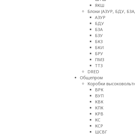
ЯКШ
Блоки (АЗУР, БДУ, БЗА
АЗУР
БДУ
БЗА
БЗУ
БКЗ
БКИ
БРУ
ПМЗ
ТТЗ
DRED
Общепром
Коробки высоковольтн
ВРК
ВУП
КВК
КПК
КРВ
КС
КСР
ШСВГ