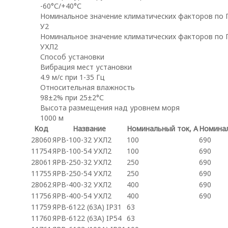
-60°С/+40°С
Номинальное значение климатических факторов по
У2
Номинальное значение климатических факторов по
УХЛ2
Способ установки
Вибрация мест установки
4.9 м/с при 1-35 Гц
Относительная влажность
98±2% при 25±2°С
Высота размещения над уровнем моря
1000 м
Код
Название
Номинальный ток, А
Номинал
28060
ЯРВ-100-32 УХЛ2
100
690
11754
ЯРВ-100-54 УХЛ2
100
690
28061
ЯРВ-250-32 УХЛ2
250
690
11755
ЯРВ-250-54 УХЛ2
250
690
28062
ЯРВ-400-32 УХЛ2
400
690
11756
ЯРВ-400-54 УХЛ2
400
690
11759
ЯРВ-6122 (63А) IP31
63
11760
ЯРВ-6122 (63А) IP54
63