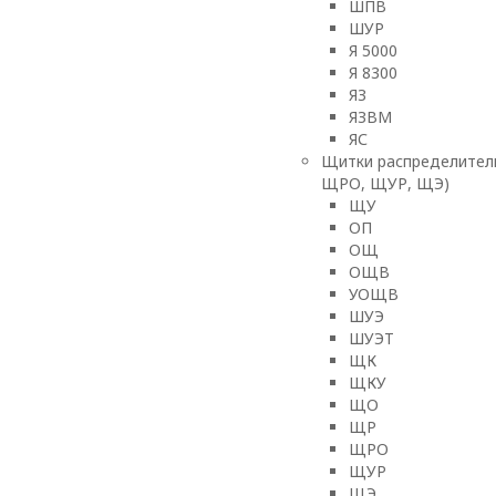
ШПВ
ШУР
Я 5000
Я 8300
ЯЗ
ЯЗВМ
ЯС
Щитки распределител
ЩРО, ЩУР, ЩЭ)
ЩУ
ОП
ОЩ
ОЩВ
УОЩВ
ШУЭ
ШУЭТ
ЩК
ЩКУ
ЩО
ЩР
ЩРО
ЩУР
ЩЭ