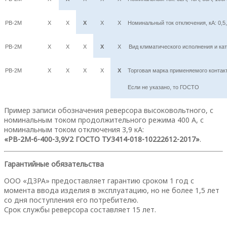
РВ-2М
Х
Х
Х
Х
Х
Номинальный ток отключения, кА: 0,5, 0
РВ-2М
Х
Х
Х
Х
Х
Вид климатического исполнения и ка
РВ-2М
Х
Х
Х
Х
Х
Торговая марка применяемого контак
Если не указано, то ГОСТО
Пример записи обозначения реверсора высоковольтного, с
номинальным током продолжительного режима 400 А, с
номинальным током отключения 3,9 кА:
«РВ-2М-6-400-3,9У2 ГОСТО ТУ3414-018-10222612-2017»
.
Гарантийные обязательства
ООО «ДЗРА» предоставляет гарантию сроком 1 год с
момента ввода изделия в эксплуатацию, но не более 1,5 лет
со дня поступления его потребителю.
Срок службы реверсора составляет 15 лет.