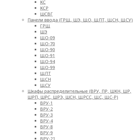
КС
КСР
ШСВГ
Панели ввода (ГРЩ, ШЭ, ЩО, ЩПТ, ЩСН, ЩСУ)
ГРЩ
ШЭ
ЩО-09
ЩО-70
ЩО-90
ЩО-91
ЩО-94
ЩО-99
ЩПТ
ЩСН
ЩСУ
Шкафы распределительные (ВРУ, ПР, ШКН, ШР,
ШРП, ШРС, ШРЭ, ШСН, ЩРСС, ЩС, ЩС-Р)
ВРУ-1
ВРУ-2
ВРУ-3
ВРУ-4
ВРУ-8
ВРУ-9
ВРУ-21