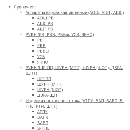
Рудничное
Аппараты взрывозащищенные (АОШ, АШТ, АШС)
АОШ РВ
АШС РВ
АШТ РВ
РУВН (РВ, РВВ, РВВш, УСВ, ЯКНО)
РВ
РВВ
РВВш
УСВ
ЯКНО
РУНН (ШР-ПП, ШУРН (МПП), ШУРН (ШОТ), ДЗРА-
ЩПТ)
ШР-ПП
ШУРН (МПП)
ШУРН (ШОТ)
ДЗРА-ЩПТ
Изделия постоянного тока (АТПУ, ВАП, ВАРП, В-
ТПЕ, РТИ, ШПТ)
АТПУ
ВАП-I
ВАРП
В-ТПЕ