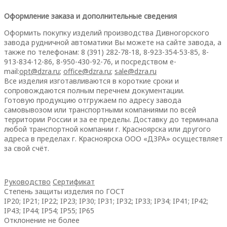
Оформление заказа и дополнительные сведения
Оформить покупку изделий производства Дивногорского
завода рудничной автоматики Вы можете на сайте завода, а
также по телефонам: 8 (391) 282-78-18, 8-923-354-53-85, 8-
913-834-12-86, 8-950-430-92-76, и посредством e-
mail:
opt@dzra.ru
;
office@dzra.ru
;
sale@dzra.ru
Все изделия изготавливаются в короткие сроки и
сопровождаются полным перечнем документации.
Готовую продукцию отгружаем по адресу завода
самовывозом или транспортными компаниями по всей
территории России и за ее пределы. Доставку до терминала
любой транспортной компании г. Красноярска или другого
адреса в пределах г. Красноярска ООО «ДЗРА» осуществляет
за свой счёт.
Руководство
Сертификат
Степень защиты изделия по ГОСТ
IP20; IP21; IP22; IP23; IP30; IP31; IP32; IP33; IP34; IP41; IP42;
IP43; IP44; IP54; IP55; IP65
Отклонение не более