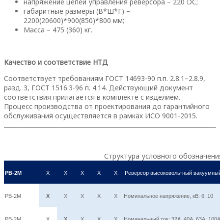
напряжение цепей управления реверсора – 220 DC;
габаритные размеры (В*Ш*Г) –
2200(20600)*900(850)*800 мм;
Масса – 475 (360) кг.
Качество и соответствие НТД
Соответствует требованиям ГОСТ 14693-90 п.п. 2.8.1–2.8.9,
разд. 3, ГОСТ 1516.3-96 п. 4.14. Действующий документ
соответствия прилагается в комплекте с изделием.
Процесс производства от проектирования до гарантийного
обслуживания осуществляется в рамках ИСО 9001-2015.
Структура условного обозначени
РВ-2М
Х
Х
Х
Х
Х
Реверсор высоковольтный вакуумны
РВ-2М
Х
Х
Х
Х
Х
Номинальное напряжение, кВ: 6; 10
РВ-2М
Х
Х
Х
Х
Х
Номинальный ток: 32А, 40А, 63А, 100А