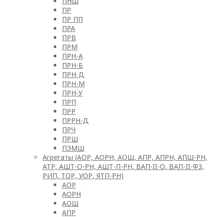
ПНШ
ПР
ПР ПП
ПРА
ПРВ
ПРМ
ПРН-А
ПРН-Б
ПРН-Д
ПРН-М
ПРН-У
ПРП
ПРР
ПРРН-Д
ПРЧ
ПРШ
ПЭМШ
Агрегаты (АОР, АОРН, АОШ, АПР, АПРН, АПШ-РН,
АТР, АШТ-О-РН, АШТ-П-РН, ВАП-II-О, ВАП-II-ФЗ,
РИП, ТОР, УОР, ЯТП-РН)
АОР
АОРН
АОШ
АПР