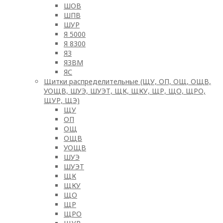
ШОВ
ШПВ
ШУР
Я 5000
Я 8300
ЯЗ
ЯЗВМ
ЯС
Щитки распределительные (ЩУ, ОП, ОЩ, ОЩВ,
УОЩВ, ШУЭ, ШУЭТ, ЩК, ЩКУ, ЩР, ЩО, ЩРО,
ЩУР, ЩЭ)
ЩУ
ОП
ОЩ
ОЩВ
УОЩВ
ШУЭ
ШУЭТ
ЩК
ЩКУ
ЩО
ЩР
ЩРО