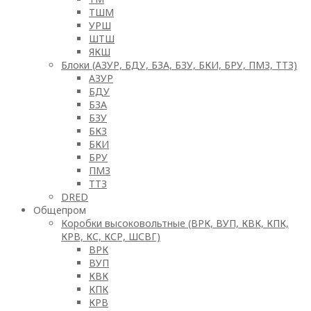
ТШМ
УРШ
ШТШ
ЯКШ
Блоки (АЗУР, БДУ, БЗА, БЗУ, БКИ, БРУ, ПМЗ, ТТЗ)
АЗУР
БДУ
БЗА
БЗУ
БКЗ
БКИ
БРУ
ПМЗ
ТТЗ
DRED
Общепром
Коробки высоковольтные (ВРК, ВУП, КВК, КПК,
КРВ, КС, КСР, ШСВГ)
ВРК
ВУП
КВК
КПК
КРВ