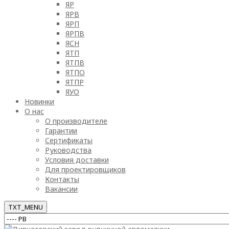
ЯР
ЯРВ
ЯРП
ЯРПВ
ЯСН
ЯТП
ЯТПВ
ЯТПО
ЯТПР
ЯУО
Новинки
О нас
О производителе
Гарантии
Сертификаты
Руководства
Условия доставки
Для проектировщиков
Контакты
Вакансии
TXT_MENU