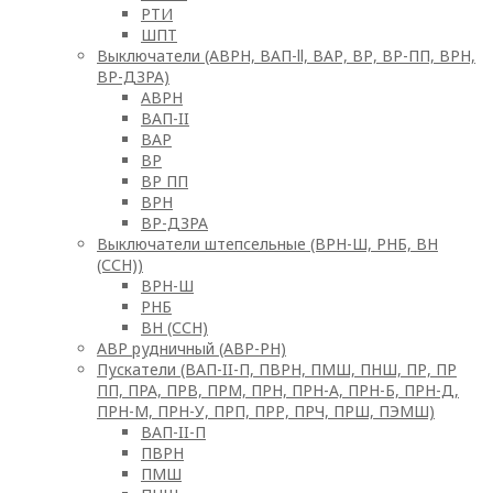
РТИ
ШПТ
Выключатели (АВРН, ВАП-ll, ВАР, ВР, ВР-ПП, ВРН,
ВР-ДЗРА)
АВРН
ВАП-II
ВАР
ВР
ВР ПП
ВРН
ВР-ДЗРА
Выключатели штепсельные (ВРН-Ш, РНБ, ВН
(ССН))
ВРН-Ш
РНБ
ВН (ССН)
АВР рудничный (АВР-РН)
Пускатели (ВАП-II-П, ПВРН, ПМШ, ПНШ, ПР, ПР
ПП, ПРА, ПРВ, ПРМ, ПРН, ПРН-А, ПРН-Б, ПРН-Д,
ПРН-М, ПРН-У, ПРП, ПРР, ПРЧ, ПРШ, ПЭМШ)
ВАП-II-П
ПВРН
ПМШ