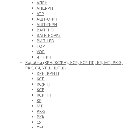
АПРН
АПШ-РН
АТР
АШТ-О-РН
АШТ-П-РН
ВАП-II-О
ВАП-II-О-ФЗ
РИП-LED
ТОР
УОР
ЯТП-РН
Коробки (КРН, КС(РН), КСР, КСР ПП, КЯ, МТ, РК-3,
РКК, СЯ, УРШ, ШТШ)
КРН, КРН П
КСП
КС(РН)
КСР
КСР ПП
КЯ
МТ
РК-3
РКК
СЯ
ТМ