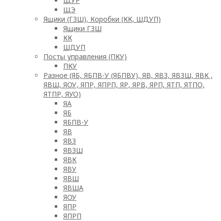
ЩУР
ЩЭ
Ящики (ГЗШ), Коробки (КК, ШДУП)
Ящики ГЗШ
КК
ШДУП
Посты управления (ПКУ)
ПКУ
Разное (ЯБ, ЯБПВ-У (ЯБПВУ), ЯВ, ЯВЗ, ЯВЗШ, ЯВК ,
ЯВШ, ЯОУ, ЯПР, ЯПРП, ЯР, ЯРВ, ЯРП, ЯТП, ЯТПО,
ЯТПР, ЯУО)
ЯА
ЯБ
ЯБПВ-У
ЯВ
ЯВЗ
ЯВЗШ
ЯВК
ЯВУ
ЯВШ
ЯВША
ЯОУ
ЯПР
ЯПРП