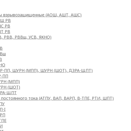
ы взрывозащищенные (АОШ, АШТ, АШС)
Ш РВ
С РВ
Т РВ
В, РВВ, РВВш, УСВ, ЯКНО)
В
Вш
В
НО
Р-ПП, ШУРН (МПП), ШУРН (ШОТ), ДЗРА-ЩПТ)
-ПП
РН (МПП)
РН (ШОТ)
РА-ЩПТ
 постоянного тока (АТПУ, ВАП, ВАРП, В-ТПЕ, РТИ, ШПТ)
ПУ
П-I
РП
ТПЕ
И