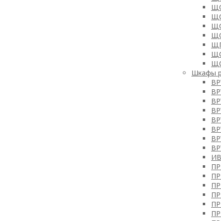
ЩО
ЩО
ЩО
ЩО
Щ
Щ
Щ
Шкафы р
ВР
ВР
ВР
ВР
ВР
ВР
ВР
ВР
ИВ
ПР
ПР
ПР
ПР
ПР
ПР