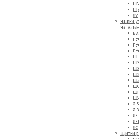
ШУ
Щ
ЯУ
Ящики у
ЯЗ, ЯЗВМ
БЭ
РУ
РУ
РУ
Ш 
Ш
Ш
Ш
Ш
Ш
Ш
Ш
Я 
Я 
ЯЗ
ЯЗ
ЯС
Щитки р