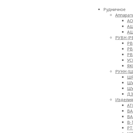
Рудничное
Аппарат
АО
АШ
АШ
РУВН (Р
РВ
РВ
РВ
УС
ЯК
РУНН (Ш
ШР
ШУ
ШУ
ДЗ
Изделия
АТ
ВА
ВА
В-
РТ