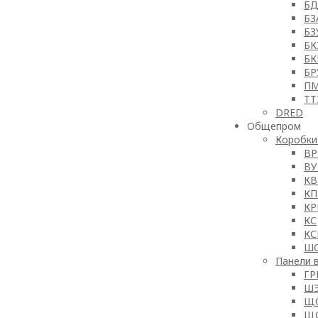
БД
БЗ
БЗ
БК
БК
БР
П
ТТ
DRED
Общепром
Коробки
ВР
ВУ
КВ
КП
КР
КС
КС
Ш
Панели 
Г
Ш
ЩО
ЩО