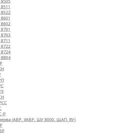
 8505
 8511
 8522
 8601
 8602
 8701
 8703
 8711
 8722
 8724
 8804
Р
КН
Р
РП
РС
РЭ
СН
РСС
С
-Р
ерва (АВР, УАВР, ШУ 8000, ЩАП, ЯУ)
Р
ВР