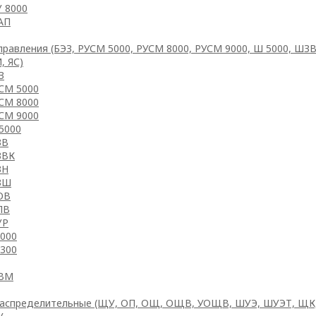
 8000
АП
правления (БЭЗ, РУСМ 5000, РУСМ 8000, РУСМ 9000, Ш 5000, ШЗ
, ЯС)
З
СМ 5000
СМ 8000
СМ 9000
5000
ЗВ
ЗВК
ЗН
ЗШ
ОВ
ПВ
УР
5000
8300
ВМ
аспределительные (ЩУ, ОП, ОЩ, ОЩВ, УОЩВ, ШУЭ, ШУЭТ, ЩК