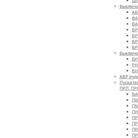
Ш
Выключат
АВ
ВА
ВА
ВР
ВР
ВР
ВР
Выключа
ВР
РН
ВН
АВР руд
Пускате
ПРП, ПР
ВА
ПВ
П
П
ПР
ПР
ПР
ПР