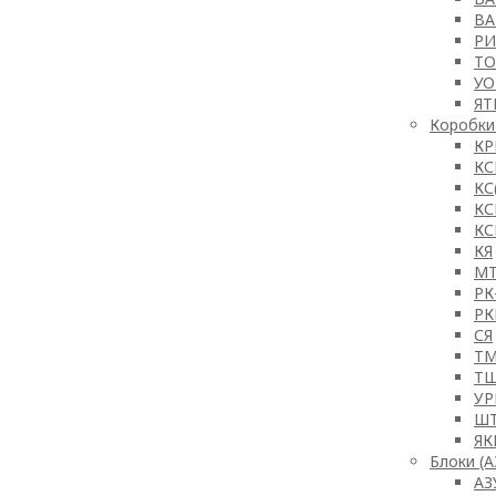
ВА
РИ
ТО
УО
ЯТ
Коробки 
КР
КС
КС
КС
КС
КЯ
М
РК
РК
СЯ
Т
Т
У
Ш
Я
Блоки (А
АЗ