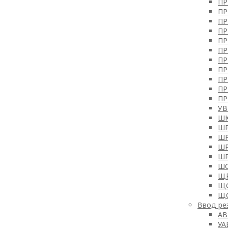
ПР
ПР
ПР
ПР
ПР
ПР
ПР
ПР
ПР
ПР
ПР
УВ
Ш
Ш
Ш
Ш
Ш
Ш
Щ
Щ
ЩС
Ввод рез
АВ
УА