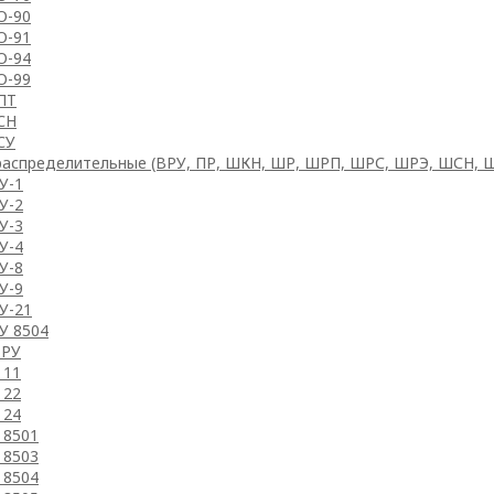
-90
-91
-94
-99
ПТ
СН
СУ
аспределительные (ВРУ, ПР, ШКН, ШР, ШРП, ШРС, ШРЭ, ШСН, 
У-1
У-2
У-3
У-4
У-8
У-9
У-21
У 8504
РУ
 11
 22
 24
 8501
 8503
 8504