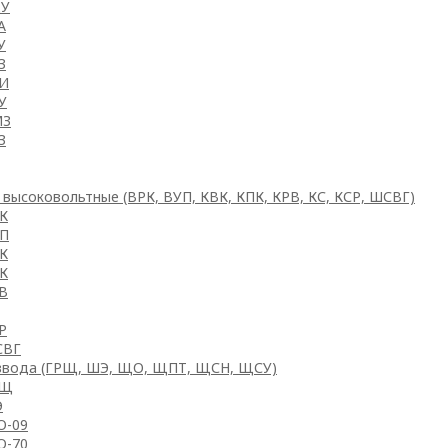
У
А
У
З
И
У
МЗ
З
 высоковольтные (ВРК, ВУП, КВК, КПК, КРВ, КС, КСР, ШСВГ)
К
П
К
К
В
Р
СВГ
ввода (ГРЩ, ШЭ, ЩО, ЩПТ, ЩСН, ЩСУ)
РЩ
Э
-09
-70