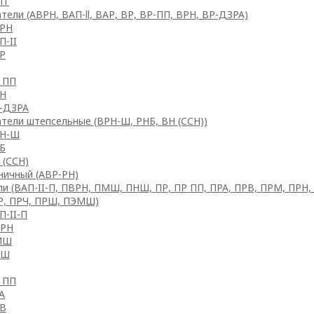
ПТ
ели (АВРН, ВАП-ll, ВАР, ВР, ВР-ПП, ВРН, ВР-ДЗРА)
РН
П-II
Р
 ПП
Н
-ДЗРА
тели штепсельные (ВРН-Ш, РНБ, ВН (ССН))
Н-Ш
Б
 (ССН)
ничный (АВР-РН)
ли (ВАП-II-П, ПВРН, ПМШ, ПНШ, ПР, ПР ПП, ПРА, ПРВ, ПРМ, ПРН,
Р, ПРЧ, ПРШ, ПЭМШ)
П-II-П
РН
МШ
НШ
 ПП
А
В