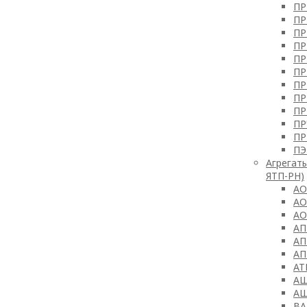
П
ПР
ПР
ПР
ПР
ПР
ПР
ПР
ПР
ПР
П
П
Агрегат
ЯТП-РН)
АО
АО
А
АП
АП
АП
АТ
АШ
АШ
ВА