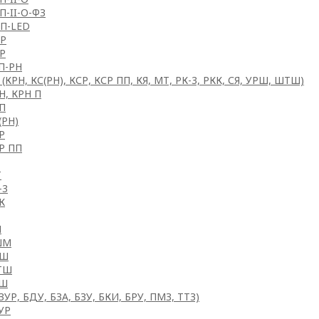
П-II-О-ФЗ
П-LED
Р
Р
П-РН
(КРН, КС(РН), КСР, КСР ПП, КЯ, МТ, РК-3, РКК, СЯ, УРШ, ШТШ)
Н, КРН П
П
(РН)
Р
Р ПП
Т
-3
К
М
ШМ
РШ
ТШ
КШ
ЗУР, БДУ, БЗА, БЗУ, БКИ, БРУ, ПМЗ, ТТЗ)
УР