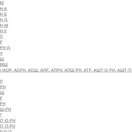
РМ
Н-А
Н-Б
Н-Д
Н-М
Н-У
П
Р
РН-Д
Ч
РШ
ЭМШ
ы (АОР, АОРН, АОШ, АПР, АПРН, АПШ-РН, АТР, АШТ-О-РН, АШТ-П-Р
Р
РН
ОШ
Р
РН
Ш-РН
Р
Т-О-РН
Т-П-РН
П-II-О