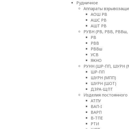
Рудничное
Аппараты взрывозащи
АОШ РВ
АШС РВ
АШТ РВ
РУВН (РВ, РВВ, РВВш,
РВ
РВВ
РВВш
УСВ
ЯКНО
РУНН (ШР-ПП, ШУРН (
ШР-ПП
ШУРН (МПП)
ШУРН (ШОТ)
ДЗРА-ЩПТ
Изделия постоянного 
АТПУ
ВАП-I
ВАРП
В-ТПЕ
РТИ