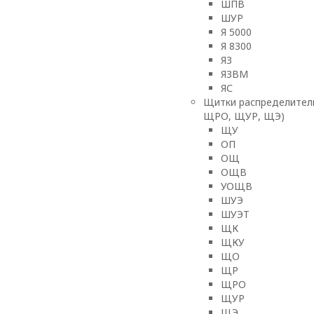
ШПВ
ШУР
Я 5000
Я 8300
ЯЗ
ЯЗВМ
ЯС
Щитки распределител
ЩРО, ЩУР, ЩЭ)
ЩУ
ОП
ОЩ
ОЩВ
УОЩВ
ШУЭ
ШУЭТ
ЩК
ЩКУ
ЩО
ЩР
ЩРО
ЩУР
ЩЭ