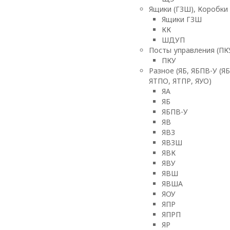
Ящики (ГЗШ), Коробки
Ящики ГЗШ
КК
ШДУП
Посты управления (ПК
ПКУ
Разное (ЯБ, ЯБПВ-У (ЯБ
ЯТПО, ЯТПР, ЯУО)
ЯА
ЯБ
ЯБПВ-У
ЯВ
ЯВЗ
ЯВЗШ
ЯВК
ЯВУ
ЯВШ
ЯВША
ЯОУ
ЯПР
ЯПРП
ЯР