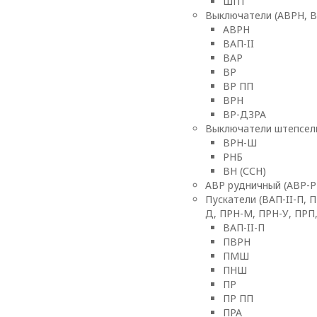
ШПТ
Выключатели (АВРН, ВА
АВРН
ВАП-II
ВАР
ВР
ВР ПП
ВРН
ВР-ДЗРА
Выключатели штепсель
ВРН-Ш
РНБ
ВН (ССН)
АВР рудничный (АВР-Р
Пускатели (ВАП-II-П, 
Д, ПРН-М, ПРН-У, ПРП
ВАП-II-П
ПВРН
ПМШ
ПНШ
ПР
ПР ПП
ПРА