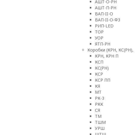
АШТ-О-РН
АШТ-П-РН
ВАП-II-О
ВАП-II-О-ФЗ
РИП-LED
ТОР
УОР
ЯТП-РН
Коробки (КРН, КС(РН),
КРН, КРН П
КСП
КС(РН)
КСР
КСР ПП
КЯ
МТ
РК-3
РКК
СЯ
ТМ
ТШМ
УРШ
ШТШ