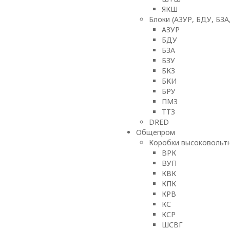
ЯКШ
Блоки (АЗУР, БДУ, БЗА
АЗУР
БДУ
БЗА
БЗУ
БКЗ
БКИ
БРУ
ПМЗ
ТТЗ
DRED
Общепром
Коробки высоковольтн
ВРК
ВУП
КВК
КПК
КРВ
КС
КСР
ШСВГ